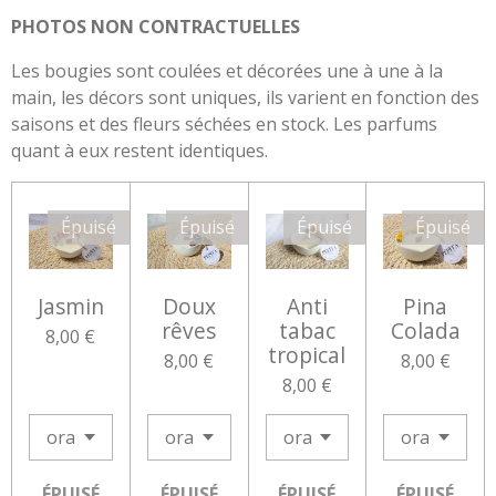
PHOTOS NON CONTRACTUELLES
Les bougies sont coulées et décorées une à une à la
main, les décors sont uniques, ils varient en fonction des
saisons et des fleurs séchées en stock. Les parfums
quant à eux restent identiques.
Épuisé
Épuisé
Épuisé
Épuisé
Jasmin
Doux
Anti
Pina
rêves
tabac
Colada
8,00 €
tropical
8,00 €
8,00 €
8,00 €
ÉPUISÉ
ÉPUISÉ
ÉPUISÉ
ÉPUISÉ