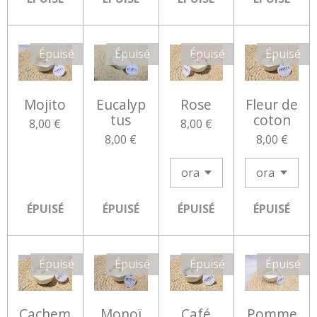
Épuisé
Épuisé
Épuisé
Épuisé
Mojito
Eucalyp
Rose
Fleur de
tus
coton
8,00 €
8,00 €
8,00 €
8,00 €
ÉPUISÉ
ÉPUISÉ
ÉPUISÉ
ÉPUISÉ
Épuisé
Épuisé
Épuisé
Épuisé
Cachem
Monoï
Café
Pomme