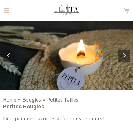
Passer
au
contenu
principal
Home
»
Bougies
»
Petites Tailles
Petites Bougies
Idéal pour découvrir les différentes senteurs !