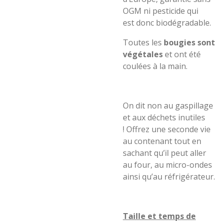
OGM ni pesticide qui
e
s
t
donc
biodégradable.
Toutes
le
s
bougies sont
végétales
et ont été
coulées à la main.
On dit non au gaspillage
et aux déchets inutiles
!
Offrez une seconde vie
au contenant tout en
sachant qu’il pe
ut
aller
a
u four, au micro-ondes
ainsi qu’au réfrigérateur.
Taille et temps de