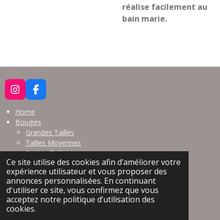
réalise
facilement au
bain marie.
I
F
N
A
S
C
Home
T
E
Bougies
A
B
Grandes Tailles
G
O
Tailles Moyennes
R
O
Petites Tailles
A
K
Ce site utilise des cookies afin d’améliorer votre
Bougies de Massage
M
expérience utilisateur et vous proposer des
annonces personnalisées. En continuant
Points de vente
d'utiliser ce site, vous confirmez que vous
Contact
acceptez notre politique d’utilisation des
Conditions d'utilisation
cookies.
© 2021 - 2026 Pépita Candles