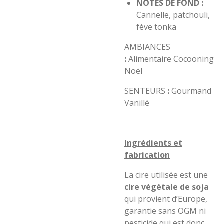
NOTES DE FOND :
Cannelle, patchouli,
fève tonka
AMBIANCES
:
Alimentaire Cocooning
Noël
SENTEURS
:
Gourmand
Vanillé
Ingrédients et
fabrication
La cire utilisée est une
cire végétale de soja
qui provient d’Europe,
garantie sans OGM ni
pesticide qui e
s
t
donc