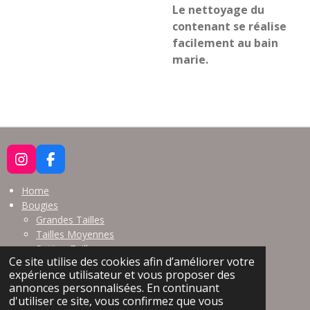
Le nettoyage du
contenant
se réalise
facilement au bain
marie.
I
F
N
A
S
C
Home
T
E
Bougies
A
B
Grandes Tailles
G
O
Tailles Moyennes
R
O
Petites Tailles
A
K
Ce site utilise des cookies afin d’améliorer votre
Bougies de Massage
M
expérience utilisateur et vous proposer des
annonces personnalisées. En continuant
Points de vente
d'utiliser ce site, vous confirmez que vous
Contact