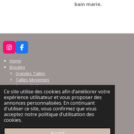
bain marie.
I
F
N
A
S
C
Home
T
E
Bougies
A
B
Grandes Tailles
G
O
Tailles Moyennes
R
O
Petites Tailles
A
K
Ce site utilise des cookies afin d’améliorer votre
Bougies de Massage
M
expérience utilisateur et vous proposer des
annonces personnalisées. En continuant
Points de vente
d'utiliser ce site, vous confirmez que vous
Contact
acceptez notre politique d’utilisation des
Conditions d'utilisation
cookies.
© 2021 - 2026 Pépita Candles
Propulsé par
Webador
Accord