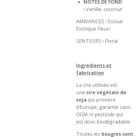
NOTES DE FOND
:
Vanille, coconut
AMBIANCES
:
Estival
Exotique Fleuri
SENTEURS
:
Floral
Ingrédients et
fabrication
La cire utilisée est
une
cire végétale de
soja
qui provient
d’Europe, garantie sans
OGM ni pesticide qui
e
s
t
donc
biodégradable.
Toutes
le
s
bougies sont