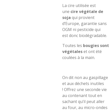
La cire utilisée est
une
cire végétale de
soja
qui provient
d’Europe, garantie sans
OGM ni pesticide qui
e
s
t
donc
biodégradable.
Toutes
le
s
bougies sont
végétales
et ont été
coulées à la main.
On dit non au gaspillage
et aux déchets inutiles
!
Offrez une seconde vie
au contenant tout en
sachant qu’il pe
ut
aller
a
u four, au micro-ondes