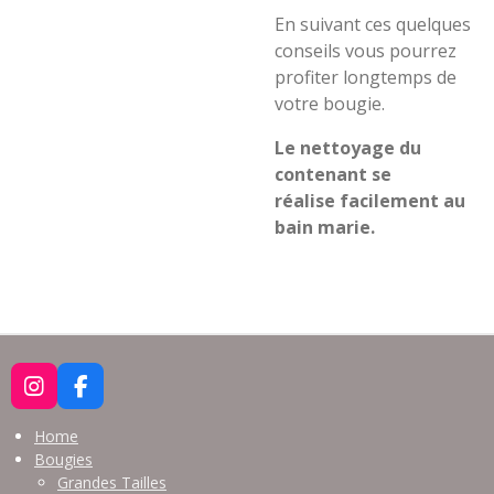
En suivant ces quelques
conseils vous pourrez
profiter longtemps de
votre bougie.
Le nettoyage du
contenant
se
réalise
facilement au
bain marie.
I
F
N
A
S
C
Home
T
E
Bougies
A
B
Grandes Tailles